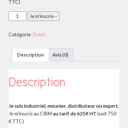
TTC)
quantité
Je m'inscris--
de
Inscription
Catégorie :
Event
industriel,
meunier,
distributeur
Description
Avis (0)
ou
expert
Description
Je suis industriel, meunier, distributeur ou expert
,
Je m’inscris au CIBM
au tarif de 625€ HT
(soit 750
€ TTC)