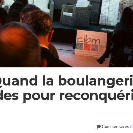
uand la boulanger
odes pour reconquér
Commentaires f