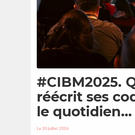
#CIBM2025. Q
réécrit ses c
le quotidien…
Le
30 juillet 2026