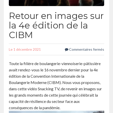
Retour en images sur
la 4e édition de la
CIBM
sur
Le
1 décembre 2021
Commentaires fermés
Reto
en
imag
Toute la filière de boulangerie-viennoiserie-pâtissière
sur
la
avait rendez-vous le 16 novembre dernier pour la 4e
4e
éditi
édition de la Convention Internationale de la
de
la
Boulangerie Moderne (CIBM). Nous vous proposons,
CIBM
dans cette vidéo Snacking TV, de revenir en images sur
les grands moments de cette journée qui célébrait la
capacité de résilience du secteur face aux
conséquences de la pandémie.