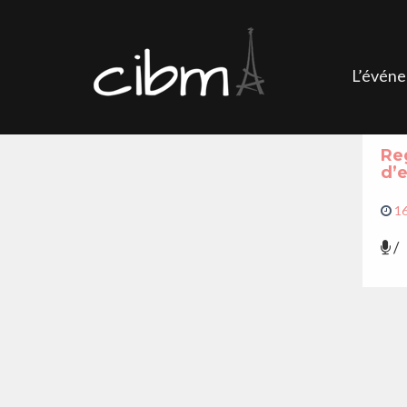
L’évén
Re
d’
1