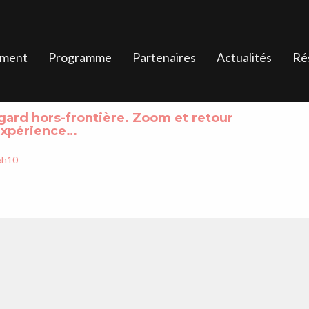
ement
Programme
Partenaires
Actualités
Ré
gard hors-frontière. Zoom et retour
expérience…
6h10
/