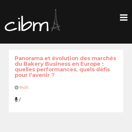
Panorama et évolution des marchés
du Bakery Business en Europe :
quelles performances, quels défis
pour l’avenir ?
9h05
/