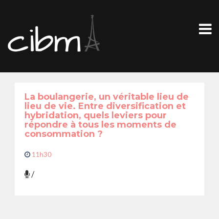
La boulangerie, un véritable lieu de
lieu de vie. Entre diversification et
hybridation, quels leviers pour
répondre à tous les moments de
consommation ?
11h30
/