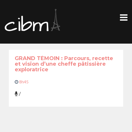
GRAND TÉMOIN : Parcours, recette
et vision d’une cheffe pâtissière
exploratrice
8h45
/