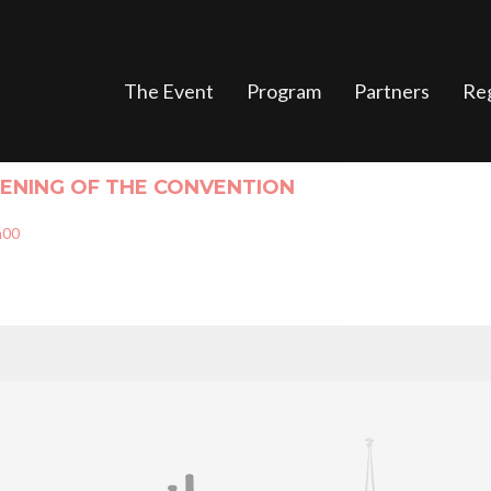
The Event
Program
Partners
Reg
ENING OF THE CONVENTION
h00
/