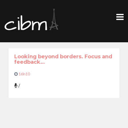
Looking beyond borders. Focus and
feedback…
16h10
/