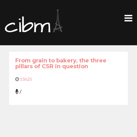
From grain to bakery, the three
pillars of CSR in question
15h25
/